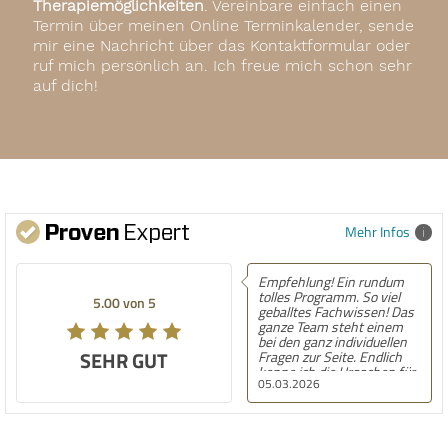
Therapiemöglichkeiten
. Vereinbare einfach einen
Termin über meinen Online Terminkalender, sende
mir eine Nachricht über das Kontaktformular oder
ruf mich persönlich an. Ich freue mich schon sehr
auf dich!
Mehr Infos
Empfehlung! Ein rundum
tolles Programm. So viel
5.00 von 5
geballtes Fachwissen! Das
ganze Team steht einem
bei den ganz individuellen
SEHR GUT
Fragen zur Seite. Endlich
kenne ich die Ursachen für
05.03.2026
meine Symptome und habe
hier gelernt wie ich mir
auch nach dem Programm
alleine helfen kann. Eine
super Investition in meine