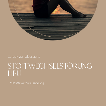
Zurück zur Übersicht
STOFFWECHSELSTÖRUNG
HPU
Stoffwechselstörung